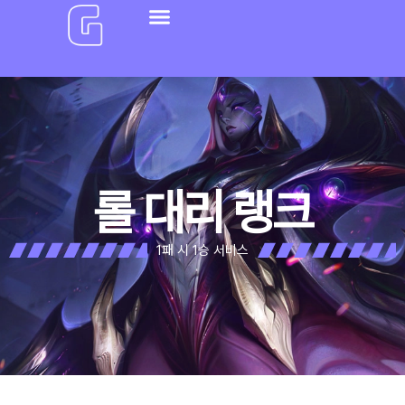
공지사항
기사 소개
가격 안내
문의하기
롤 대리 랭크
1패 시 1승 서비스